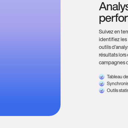
Analys
perfo
Suivez en tem
identifiez le
outils d'anal
résultats lor
campagnes d
Tableau de
Synchronis
Outils stati